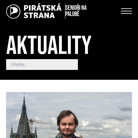
Senioři na
palubě
AKTUALITY