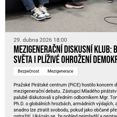
29. dubna 2026 18:00
Mezigenerační diskusní klub: 
světa i plíživé ohrožení demok
Bezpečnost
Mezigenerace
Pražské Pirátské centrum (PiCE) hostilo koncem d
mezigenerační debatu. Zástupci Mladého pirátstv
palubě diskutovali s předním odborníkem Mgr. T
Ph.D. o globálních hrozbách, armádních výdajích, al
snadno lze ztratit svobodu, pokud jako občané p
ostražití. Ukázalo se, že pohled nejmladší a nejst