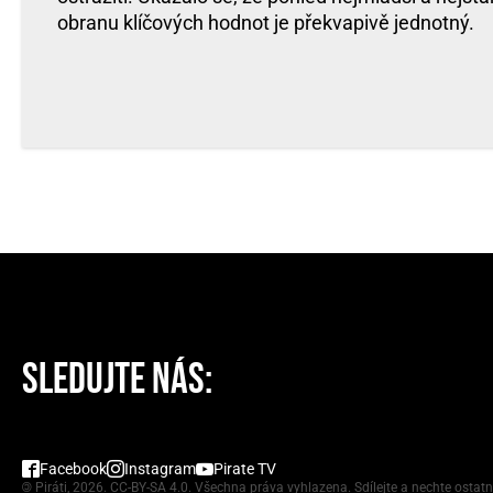
obranu klíčových hodnot je překvapivě jednotný.
SLEDUJTE NÁS:
Facebook
Instagram
Pirate TV
©
Piráti, 2026.
CC-BY-SA 4.0
. Všechna práva vyhlazena. Sdílejte a nechte ostatn