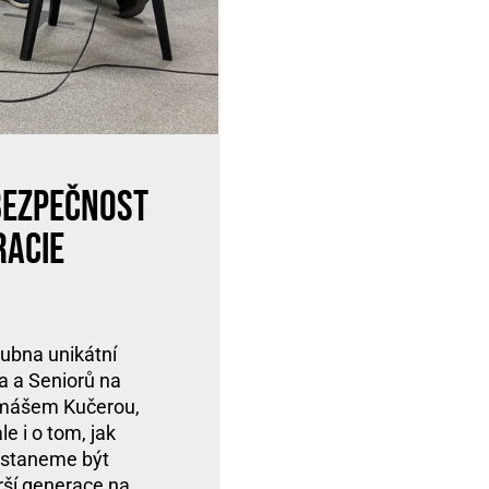
Bezpečnost
racie
ubna unikátní
a a Seniorů na
omášem Kučerou,
e i o tom, jak
řestaneme být
arší generace na