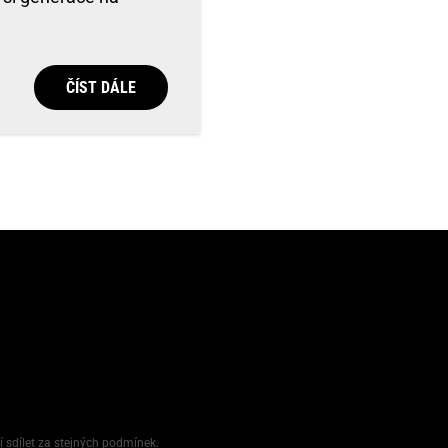
ČÍST DÁLE
í sdílet za stejných podmínek.