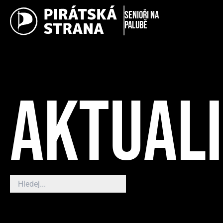
Senioři na
palubě
AKTUAL