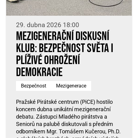
29. dubna 2026 18:00
Mezigenerační diskusní
klub: Bezpečnost světa i
plíživé ohrožení
demokracie
Bezpečnost
Mezigenerace
Pražské Pirátské centrum (PiCE) hostilo
koncem dubna unikátní mezigenerační
debatu. Zástupci Mladého pirátstva a
Seniorů na palubě diskutovali s předním
odborníkem Mgr. Tomášem Kučerou, Ph.D.