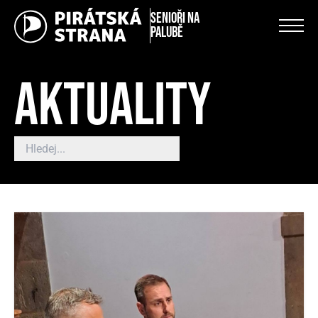
Senioři na
palubě
AKTUALITY