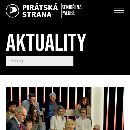
Senioři na
palubě
AKTUALITY