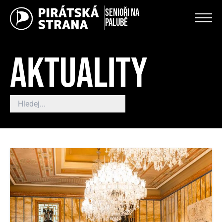
Senioři na
palubě
AKTUALITY