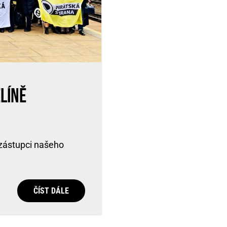
líně
 zástupci našeho
ČÍST DÁLE