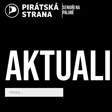
Senioři na
palubě
AKTUAL